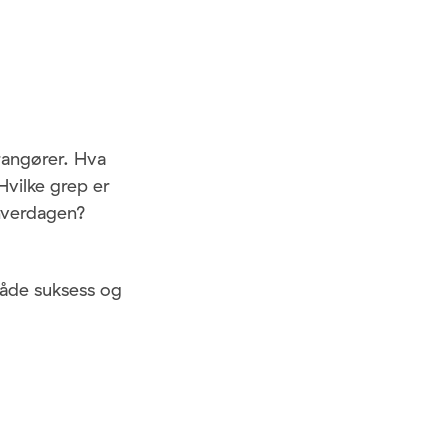
rangører. Hva
Hvilke grep er
hverdagen?
både suksess og