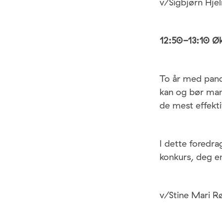
v/Sigbjørn Hje
12:50-13:10 Øk
To år med pande
kan og bør man 
de mest effekt
I dette foredra
konkurs, deg en
v/Stine Mari R