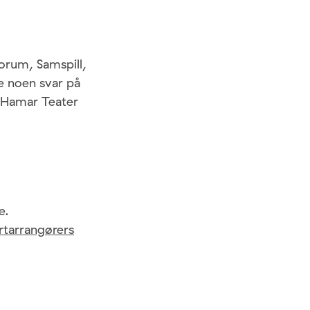
forum, Samspill,
e noen svar på
på Hamar Teater
e.
rtarrangørers