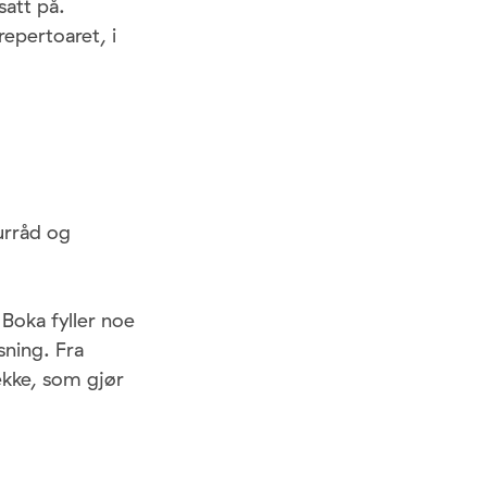
att på.
repertoaret, i
l
urråd og
Boka fyller noe
sning. Fra
kke, som gjør