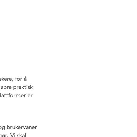
kere, for å
 spre praktisk
lattformer er
k og brukervaner
ør. Vi skal