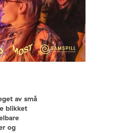
eget av små
e blikket
elbare
ner og