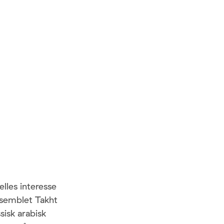
lles interesse
nsemblet Takht
isk arabisk