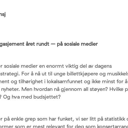
nsj
gasjement året rundt – på sosiale medier
r sosiale medier en enormt viktig del av dagens
trategi. For å nå ut til unge billettkjøpere og musikkels
nt og tilhørighet i lokalsamfunnet og ikke minst for å
 nyheter. Men hvordan nå gjennom all støyen? Hvilke p
? Og hva med budsjettet?
r på enkle grep som har funket, vi ser litt på statistik
former som er mest relevant for deg som konsertarrang