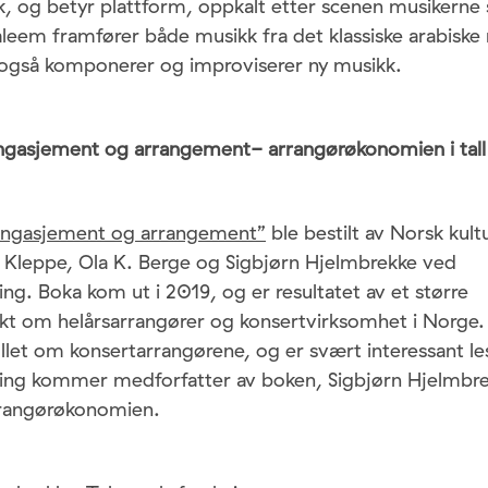
og betyr plattform, oppkalt etter scenen musikerne s
leem framfører både musikk fra det klassiske arabiske 
de også komponerer og improviserer ny musikk.
ngasjement og arrangement- arrangørøkonomien i tal
Engasjement og arrangement”
ble bestilt av Norsk kult
d Kleppe, Ola K. Berge og Sigbjørn Hjelmbrekke ved
ng. Boka kom ut i 2019, og er resultatet av et større
ekt om helårsarrangører og konsertvirksomhet i Norge. 
let om konsertarrangørene, og er svært interessant le
ing kommer medforfatter av boken, Sigbjørn Hjelmbre
rrangørøkonomien.