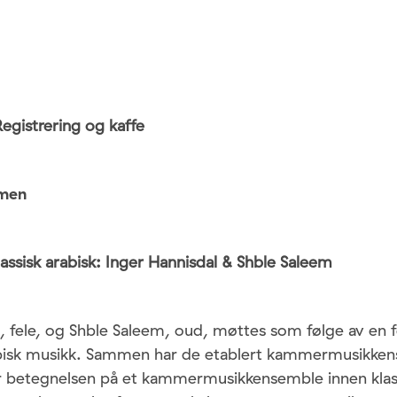
egistrering og kaffe
men
ssisk arabisk: Inger Hannisdal & Shble Saleem
, fele, og Shble Saleem, oud, møttes som følge av en fe
rabisk musikk. Sammen har de etablert kammermusikke
r betegnelsen på et kammermusikkensemble innen klass