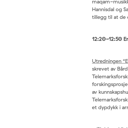
maqam-musikk, 
Hannisdal og Sa
tillegg til at 
12:20-12:50 E
Utredningen “
skrevet av Bår
Telemarksforski
forskingsprosj
av kunnskapshul
Telemarksforsk
et dypdykk i a