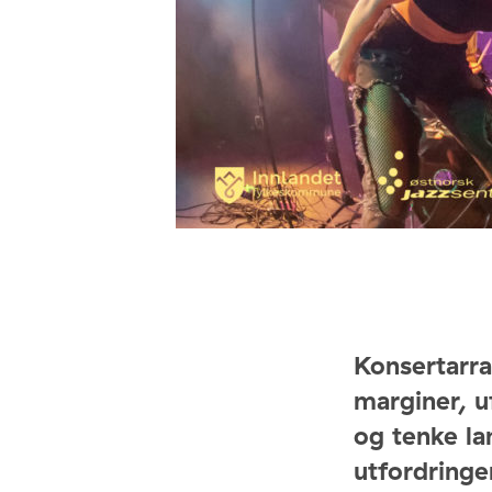
Konsertarr
marginer, u
og tenke la
utfordringer