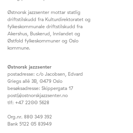
Østnorsk jazzsenter mottar statlig
driftstilskudd fra Kulturdirektoratet og
fylkeskommunale driftstilskudd fra
Akershus, Buskerud, Innlandet og
Østfold fylkeskommuner og Oslo
kommune.
Østnorsk jazzsenter
postadresse: c/o Jacobsen, Edvard
Griegs allé 3B, 0479 Oslo
besøksadresse: Skippergata 17
post(a)ostnorskjazzsenter.no
tlf: +47 2200 5628
Org.nr. 880 349 392
Bank 5122 05 83949