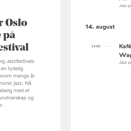
Jazz p
r Oslo
14. august
 på
Kaf
stival
14:00
Wag
g Jazzfestivals
Jazz p
 en tydelig
ennom mange år
norsk jazz. Nå
gsberg med et
kunstnerskap og
r.