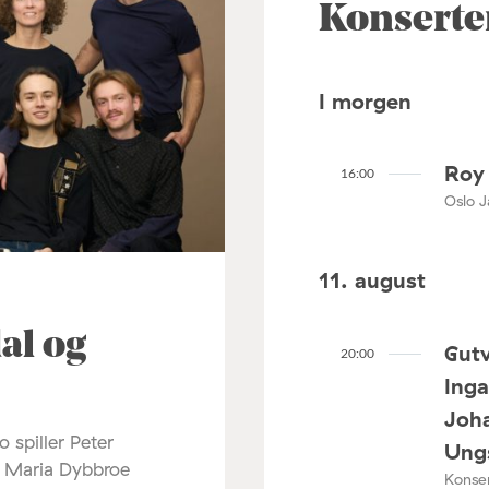
Konserte
I morgen
Roy 
16:00
Oslo J
11. august
al og
Gutv
20:00
Ing
Joha
 spiller Peter
Ungs
 Maria Dybbroe
Konser