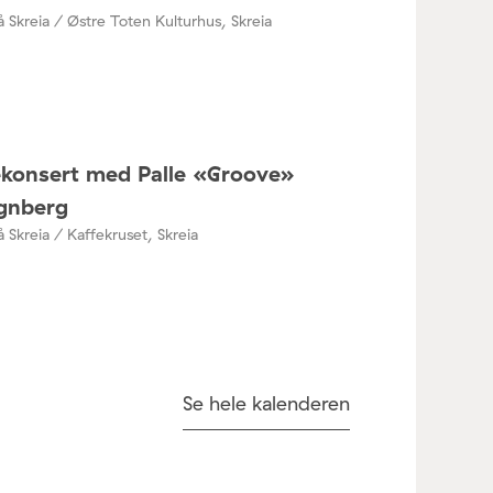
å Skreia / Østre Toten Kulturhus, Skreia
ékonsert med Palle «Groove»
nberg
å Skreia / Kaffekruset, Skreia
Se hele kalenderen