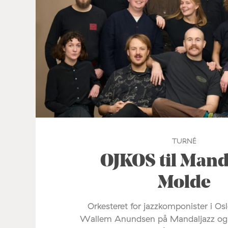
TURNÉ
OJKOS til Mand
Molde
Orkesteret for jazzkomponister i Oslo
Wallem Anundsen på Mandaljazz og