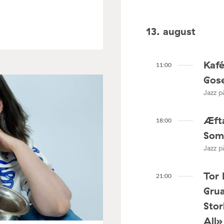
13. august
Kaf
11:00
Gose
Jazz p
Æfta
18:00
Som
Jazz p
Tor 
21:00
Grua
Stor
All»